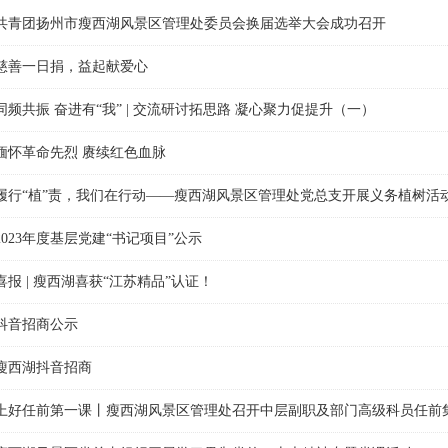
共青团扬州市瘦西湖风景区管理处委员会换届选举大会成功召开
慈善一日捐，益起献爱心
同频共振 奋进有“我” | 交流研讨拓思路 凝心聚力促提升（一）
缅怀革命先烈 赓续红色血脉
履行“植”责，我们在行动——瘦西湖风景区管理处党总支开展义务植树活
2023年度基层党建“书记项目”公示
喜报 | 瘦西湖喜获“江苏精品”认证！
抖音招商公示
瘦西湖抖音招商
上好任前第一课丨瘦西湖风景区管理处召开中层副职及部门高级科员任前