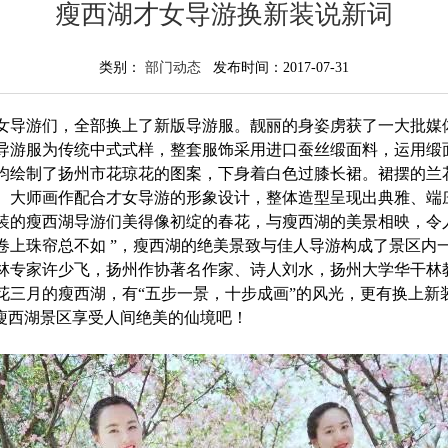
瘦西湖才女导游换新装说新词
类别：
部门动态
发布时间：2017-07-31
导游们，全部换上了新版导游服。靓丽的身姿虏获了一大批媒
导游服为传统中式式样，整套服饰采用进口蚕丝缎面料，运用缎
均绘制了扬州市花琼花的图案，下身着白色过膝长裙。裙摆的兰
。大师画作配合才女导游的形象设计，整体造型呈现出典雅、端
装的瘦西湖导游们美得像初绽的春花，与瘦西湖的美景相映，令
卷上珠帘总不如 ”，瘦西湖的绝美景致与佳人导游构成了景区内
林专家许少飞，扬州作协著名作家、诗人刘水，扬州大学华干林
花三月的瘦西湖，有“五步一景，十步成画”的风光，更有换上新
来瘦西湖景区享受人间绝美的仙境吧！