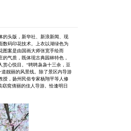
体的头版，新华社、新浪新闻、现
面数码印花技术。上衣以湖绿色为
花图案是由国画大师张宽手绘而
庄的气质，既体现古典园林特色，
人赏心悦目。“聘聘袅袅十三余，豆
一道靓丽的风景线。除了景区内导游
教授，扬州民俗专家杨翔平等人修
装窈窕倩丽的佳人导游。恰逢明日